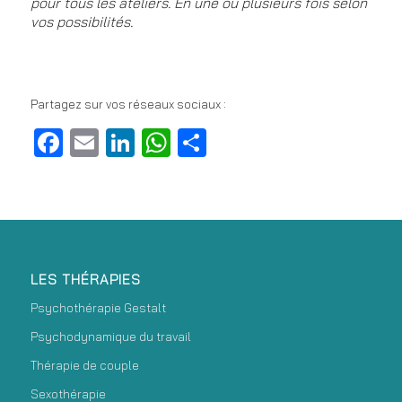
pour tous les ateliers. En une ou plusieurs fois selon
vos possibilités.
Partagez sur vos réseaux sociaux :
Facebook
Email
LinkedIn
WhatsApp
Partager
LES THÉRAPIES
Psychothérapie Gestalt
Psychodynamique du travail
Thérapie de couple
Sexothérapie