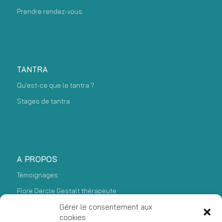
Prendre rendez-vous
TANTRA
Qu’est-ce que le tantra ?
Stages de tantra
A PROPOS
Témoignages
Flore Dercle Gestalt thérapeute
Gérer le consentement aux
Mentions légales et CGU
cookies