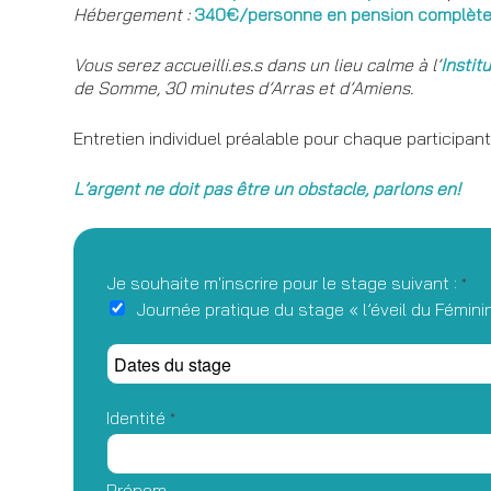
Hébergement :
340€/personne en pension complèt
Vous serez accueilli.es.s dans un lieu calme à l’
Instit
de Somme, 30 minutes d’Arras et d’Amiens.
Entretien individuel préalable pour chaque participant
L’argent ne doit pas être un obstacle, parlons en!
Je souhaite m'inscrire pour le stage suivant :
*
Journée pratique du stage « l’éveil du Fémini
D
a
t
Identité
e
*
s
d
u
Prénom